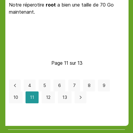
Notre réperotire
root
a bien une taille de 70 Go
maintenant.
Page 11 sur 13
4
5
6
7
8
9
10
11
12
13