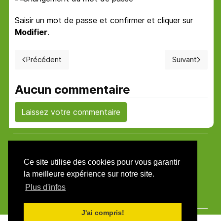
Saisir un mot de passe et confirmer et cliquer sur
Modifier
.
Précédent
Suivant
Article précédent : Customisation EON 3.1
Article su
Aucun commentaire
Laissez votre commentaire
PRESTAOPEN
Ce site utilise des cookies pour vous garantir
Basé sur template Learn Mate de Joomlead
la meilleure expérience sur notre site.
Plus d'infos
Email: demo@joomlead.com
J'ai compris!