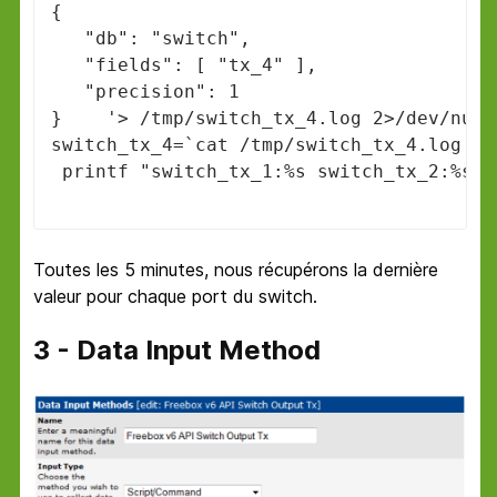
{

   "db": "switch",

   "fields": [ "tx_4" ],

   "precision": 1

}    '> /tmp/switch_tx_4.log 2>/dev/null

switch_tx_4=`cat /tmp/switch_tx_4.log | 
 printf "switch_tx_1:%s switch_tx_2:%s s
Toutes les 5 minutes, nous récupérons la dernière
valeur pour chaque port du switch.
3 - Data Input Method