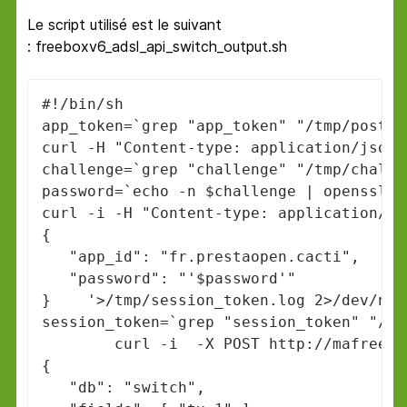
Le script utilisé est le suivant
: freeboxv6_adsl_api_switch_output.sh
#!/bin/sh

app_token=`grep "app_token" "/tmp/post_a
curl -H "Content-type: application/json"
challenge=`grep "challenge" "/tmp/challe
password=`echo -n $challenge | openssl d
curl -i -H "Content-type: application/js
{

   "app_id": "fr.prestaopen.cacti",

   "password": "'$password'"

}    '>/tmp/session_token.log 2>/dev/null
session_token=`grep "session_token" "/tm
		curl -i  -X POST http://mafreebox.freebox.fr/api/v1/rrd/ -H "X-Fbx-App-Auth: $session_token" -d '

{

   "db": "switch",
